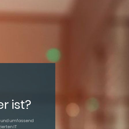
r ist?
ll und umfassend
ierten IT